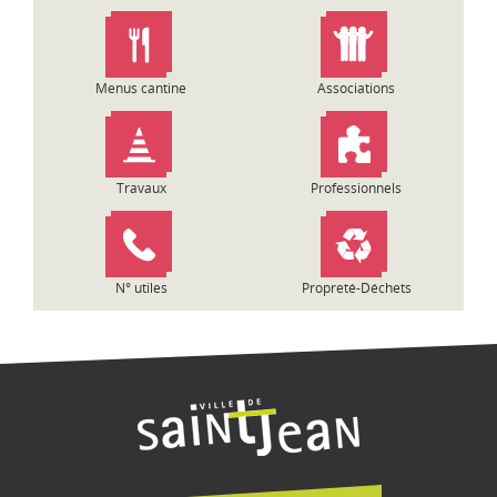
n
d
e
l
Menus cantine
Associations
’
a
r
t
Travaux
Professionnels
i
c
l
e
N° utiles
Propreté-Déchets