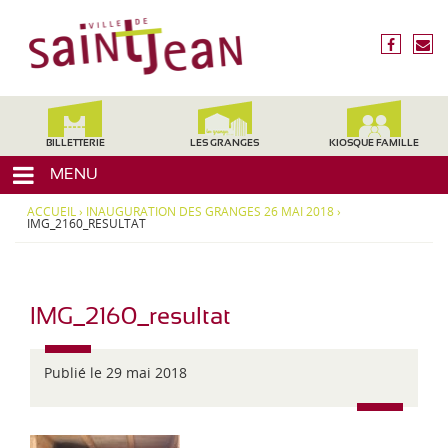
3
V
1
i
f
n
2
l
a
o
4
c
u
l
0
e
s
,
e
b
é
H
d
o
c
BILLETTERIE
LES GRANGES
KIOSQUE FAMILLE
a
o
r
e
u
MENU
k
i
t
S
r
e
ACCUEIL
›
INAUGURATION DES GRANGES 26 MAI 2018
›
a
e
IMG_2160_RESULTAT
-
i
G
a
n
r
t
o
IMG_2160_resultat
-
n
J
n
e
Publié le 29 mai 2018
e
,
a
M
n
i