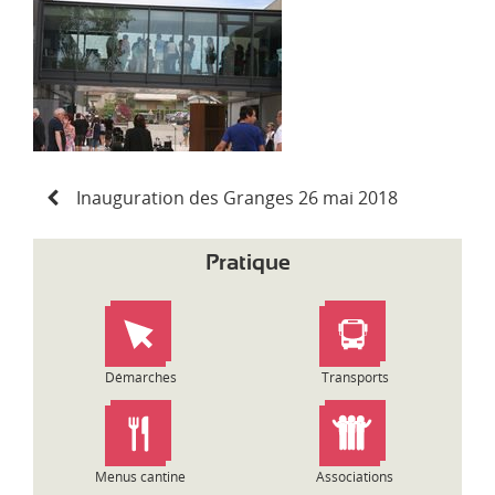
d
i
-
P
y
r
é
n
N
é
Inauguration des Granges 26 mai 2018
a
e
v
s
i
Pratique
g
a
t
i
o
Démarches
Transports
n
d
e
l
Menus cantine
Associations
’