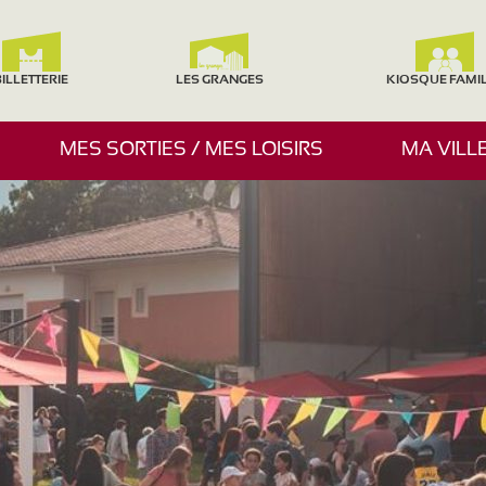
ILLETTERIE
LES GRANGES
KIOSQUE FAMI
A
MES SORTIES / MES LOISIRS
MA VILL
F
F
I
C
H
E
R
/
M
A
S
Q
U
E
R
L
E