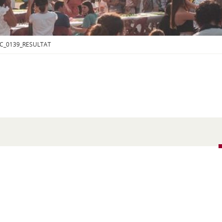
S
O
U
S
-
C_0139_RESULTAT
M
E
N
U