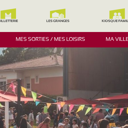
ILLETTERIE
LES GRANGES
KIOSQUE FAMI
A
MES SORTIES / MES LOISIRS
MA VILL
F
F
I
C
H
E
R
/
M
A
S
Q
U
E
R
L
E