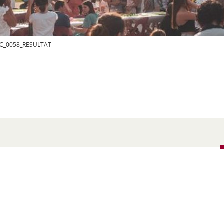
S
O
U
S
-
C_0058_RESULTAT
M
E
N
U