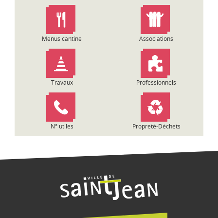
n
d
e
l
Menus cantine
Associations
’
a
r
t
Travaux
Professionnels
i
c
l
e
N° utiles
Propreté-Déchets