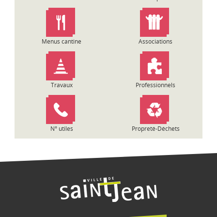
d
e
l
’
Menus cantine
Associations
a
r
t
i
Travaux
Professionnels
c
l
e
N° utiles
Propreté-Déchets