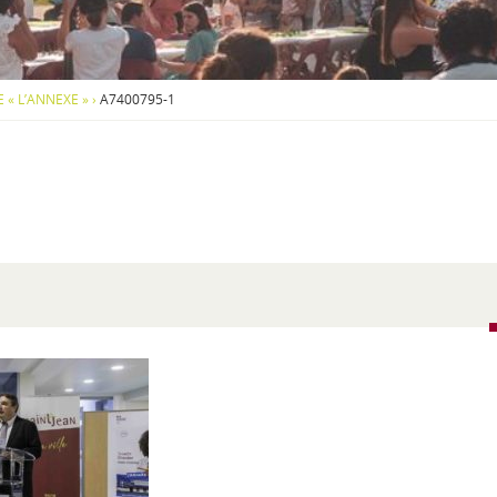
S
O
U
S
-
 « L’ANNEXE »
›
A7400795-1
M
E
N
U