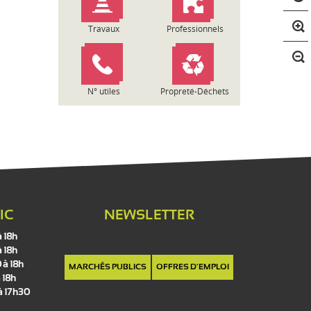
o
n
t
Travaux
Professionnels
r
a
s
t
N° utiles
Propreté-Déchets
e
IC
NEWSLETTER
à 18h
à 18h
 à 18h
MARCHÉS PUBLICS
OFFRES D'EMPLOI
 18h
 à 17h30