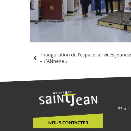
N
Inauguration de l’espace services jeunes
a
« L’ANneXe »
v
i
g
a
t
i
33 ter
o
n
NOUS CONTACTER