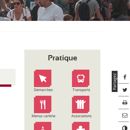
S
O
U
S
-
M
E
N
U
Pratique
Partagez
Démarches
Transports
Menus cantine
Associations
C