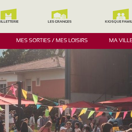
ILLETTERIE
LES GRANGES
KIOSQUE FAMI
A
MES SORTIES / MES LOISIRS
MA VILL
F
F
I
C
H
E
R
/
M
A
S
Q
U
E
R
L
E