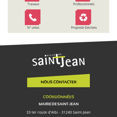
i
Travaux
Professionnels
c
l
e
N° utiles
Propreté-Déchets
NOUS CONTACTER
COORDONNÉES
MAIRIE DE SAINT-JEAN
33 ter route d'Albi - 31240 Saint-Jean