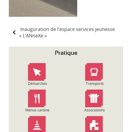
N
Inauguration de l’espace services jeunesse
a
« L’ANneXe »
v
i
g
Pratique
a
t
i
o
n
Démarches
Transports
d
e
l
’
Menus cantine
Associations
a
r
t