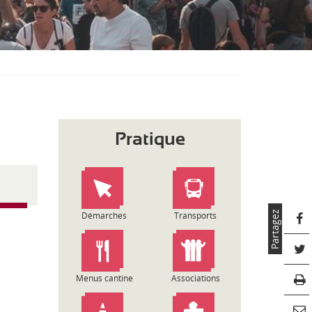
S
O
U
S
-
M
E
N
U
Pratique
Partagez
Démarches
Transports
Menus cantine
Associations