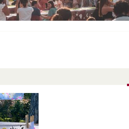
S
O
U
S
-
M
E
N
U