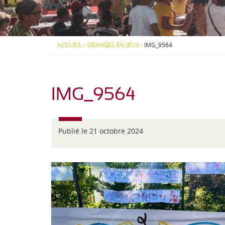
d
S
S
i
-
O
O
-
U
U
P
S
S
J
y
-
-
ACCUEIL
›
GRANGES EN JEUX
›
IMG_9564
r
M
M
e
é
E
E
n
N
N
a
U
U
é
e
IMG_9564
n
s
Publié le 21 octobre 2024