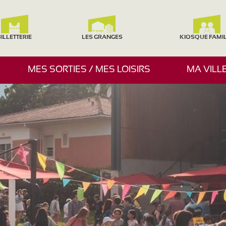
ILLETTERIE
LES GRANGES
KIOSQUE FAMI
A
MES SORTIES / MES LOISIRS
MA VILL
F
F
I
C
H
E
R
/
M
A
S
Q
U
E
R
L
E