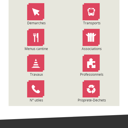
t
i
o
n
Démarches
Transports
d
e
l
’
Menus cantine
Associations
a
r
t
i
Travaux
Professionnels
c
l
e
N° utiles
Propreté-Déchets