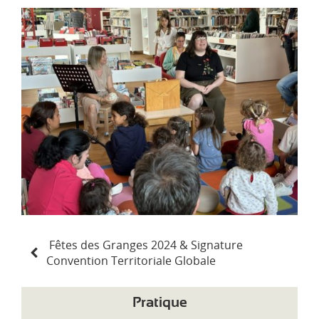
d
i
-
P
y
r
é
n
é
e
s
N
Fêtes des Granges 2024 & Signature
a
Convention Territoriale Globale
v
i
g
Pratique
a