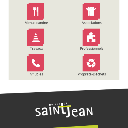
n
d
e
l
Menus cantine
Associations
’
a
r
t
Travaux
Professionnels
i
c
l
e
N° utiles
Propreté-Déchets