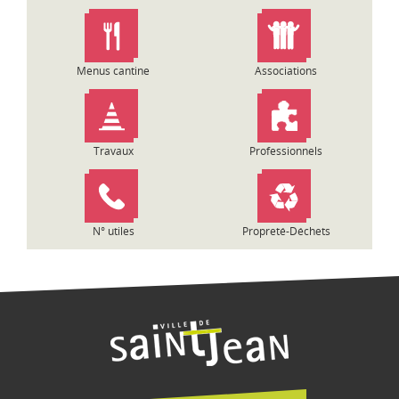
n
d
e
l
Menus cantine
Associations
’
a
r
t
Travaux
Professionnels
i
c
l
e
N° utiles
Propreté-Déchets