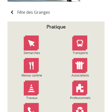
N
Fête des Granges
a
v
i
Pratique
g
a
t
i
o
Démarches
Transports
n
d
e
l
Menus cantine
Associations
’
a
r
t
Travaux
Professionnels
i
c
l