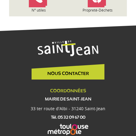
e
N° utiles
Propreté-Déchets
NOUS CONTACTER
COORDONNÉES
MAIRIE DE SAINT-JEAN
33 ter route d'Albi - 31240 Saint-Jean
Tél. 05 32 09 67 00