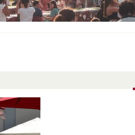
S
O
U
S
-
M
E
N
U