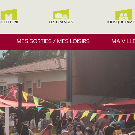
ILLETTERIE
LES GRANGES
KIOSQUE FAMI
A
MES SORTIES / MES LOISIRS
MA VILL
F
F
I
C
H
E
R
/
M
A
S
Q
U
E
R
L
E