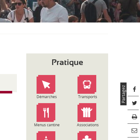
S
O
U
S
-
M
E
N
U
Pratique
Partagez
Démarches
Transports
Menus cantine
Associations