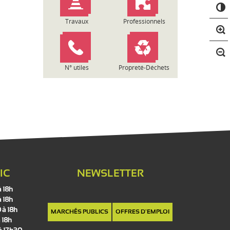
C
o
n
Travaux
Professionnels
t
r
a
s
N° utiles
Propreté-Déchets
t
e
IC
NEWSLETTER
à 18h
à 18h
 à 18h
MARCHÉS PUBLICS
OFFRES D'EMPLOI
 18h