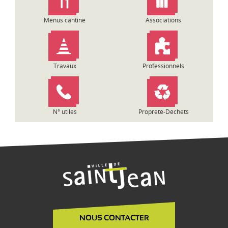
e
l
Menus cantine
Associations
’
a
r
t
Travaux
Professionnels
i
c
l
e
N° utiles
Propreté-Déchets
NOUS CONTACTER