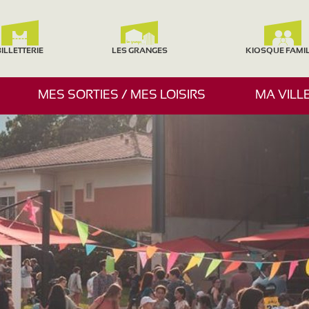
ILLETTERIE
LES GRANGES
KIOSQUE FAMI
A
MES SORTIES / MES LOISIRS
MA VILL
F
F
I
C
H
E
R
/
M
A
S
Q
U
E
R
L
E