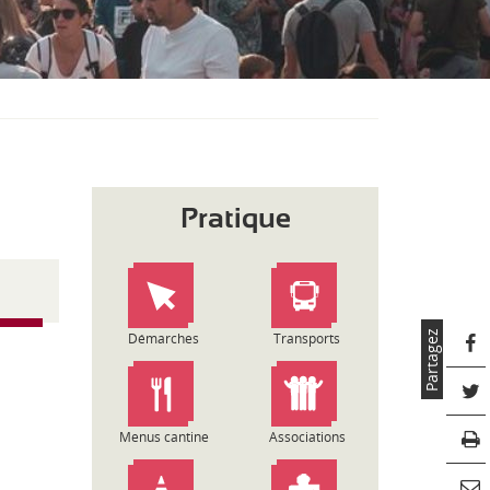
S
O
U
S
-
M
E
N
U
Pratique
Partagez
Démarches
Transports
Menus cantine
Associations