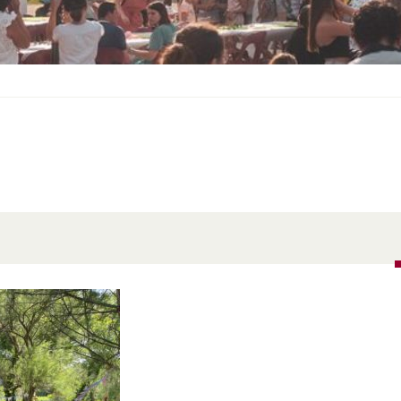
S
O
U
S
-
M
E
N
U