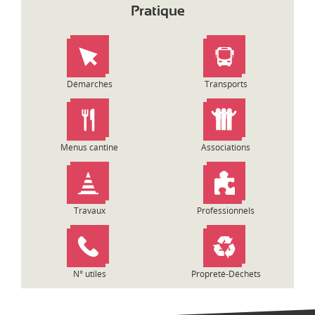
i
Pratique
g
a
t
i
o
Démarches
Transports
n
d
e
l
Menus cantine
Associations
’
a
r
t
Travaux
Professionnels
i
c
l
e
N° utiles
Propreté-Déchets