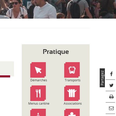
S
O
U
S
-
M
E
N
U
Pratique
Partagez
Démarches
Transports
Menus cantine
Associations