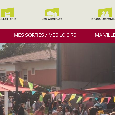
ILLETTERIE
LES GRANGES
KIOSQUE FAMI
A
MES SORTIES / MES LOISIRS
MA VILL
F
F
I
C
H
E
R
/
M
A
S
Q
U
E
R
L
E