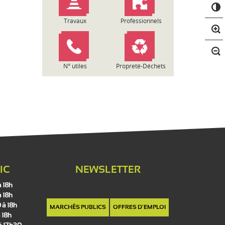
C
o
n
Travaux
Professionnels
t
r
a
s
N° utiles
Propreté-Déchets
t
e
IC
NEWSLETTER
à 18h
à 18h
 à 18h
MARCHÉS PUBLICS
OFFRES D'EMPLOI
 18h