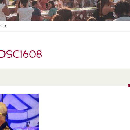
S
O
U
S
-
608
M
E
N
U
_DSC1608