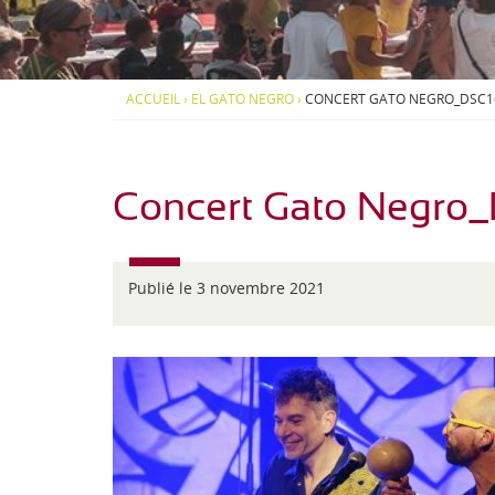
d
S
S
i
-
O
O
-
U
U
P
S
S
J
y
-
-
ACCUEIL
›
EL GATO NEGRO
›
CONCERT GATO NEGRO_DSC1
r
M
M
e
é
E
E
n
N
N
a
U
U
é
e
Concert Gato Negro
n
s
Publié le 3 novembre 2021