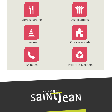
n
d
e
l
Menus cantine
Associations
’
a
r
t
Travaux
Professionnels
i
c
l
e
N° utiles
Propreté-Déchets