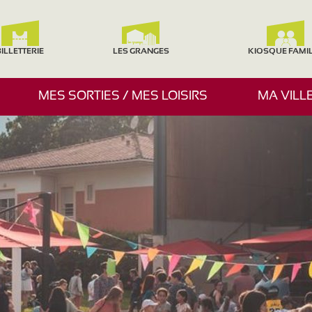
ILLETTERIE
LES GRANGES
KIOSQUE FAMI
A
MES SORTIES / MES LOISIRS
MA VILL
F
F
I
C
H
E
R
/
M
A
S
Q
U
E
R
L
E