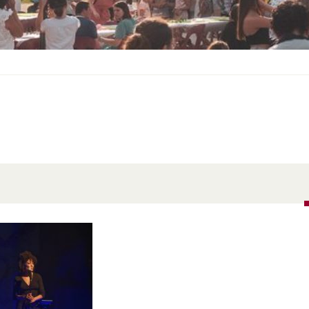
S
O
U
S
-
M
E
N
U