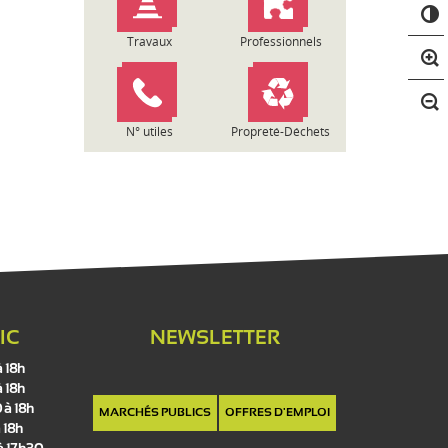
C
o
n
Travaux
Professionnels
t
r
a
s
N° utiles
Propreté-Déchets
t
e
IC
NEWSLETTER
à 18h
à 18h
 à 18h
MARCHÉS PUBLICS
OFFRES D'EMPLOI
 18h