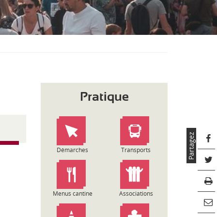
S
O
U
S
-
M
E
N
U
Pratique
Partagez
Démarches
Transports
Menus cantine
Associations