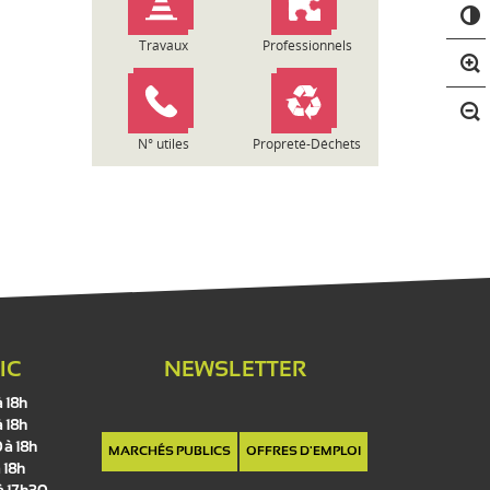
C
o
n
Travaux
Professionnels
t
r
a
s
N° utiles
Propreté-Déchets
t
e
IC
NEWSLETTER
à 18h
à 18h
 à 18h
MARCHÉS PUBLICS
OFFRES D'EMPLOI
 18h