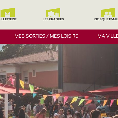
ILLETTERIE
LES GRANGES
KIOSQUE FAMI
A
MES SORTIES / MES LOISIRS
MA VILL
F
F
I
C
H
E
R
/
M
A
S
Q
U
E
R
L
E