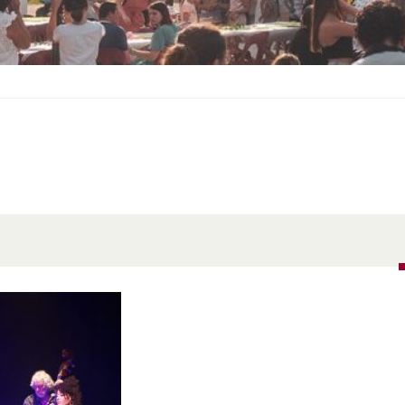
S
O
U
S
-
M
E
N
U