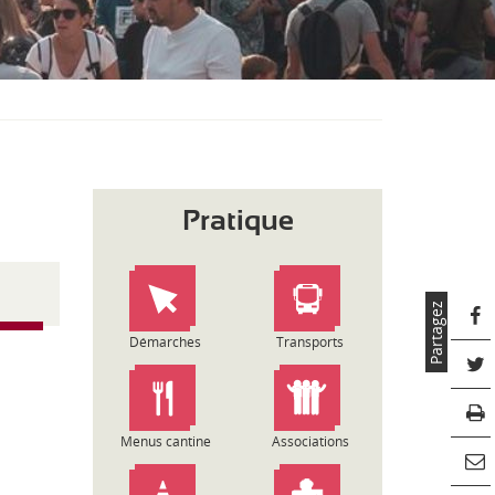
S
O
U
S
-
M
E
N
U
Pratique
Partagez
Démarches
Transports
Menus cantine
Associations