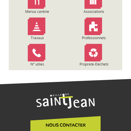
e
l
Menus cantine
Associations
’
a
r
t
Travaux
Professionnels
i
c
l
e
N° utiles
Propreté-Déchets
NOUS CONTACTER