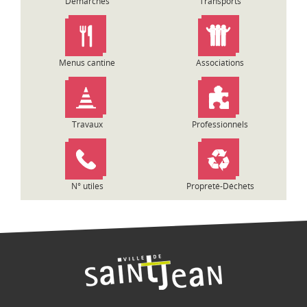
Démarches
Transports
n
d
e
l
Menus cantine
Associations
’
a
r
t
Travaux
Professionnels
i
c
l
e
N° utiles
Propreté-Déchets