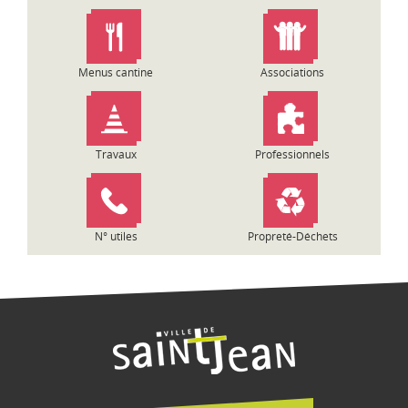
n
d
e
l
Menus cantine
Associations
’
a
r
t
Travaux
Professionnels
i
c
l
e
N° utiles
Propreté-Déchets