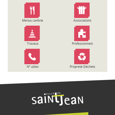
n
d
e
l
Menus cantine
Associations
’
a
r
t
Travaux
Professionnels
i
c
l
e
N° utiles
Propreté-Déchets