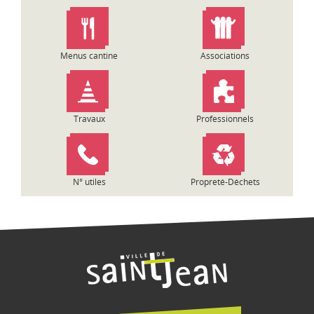
n
d
e
l
Menus cantine
Associations
’
a
r
t
Travaux
Professionnels
i
c
l
e
N° utiles
Propreté-Déchets