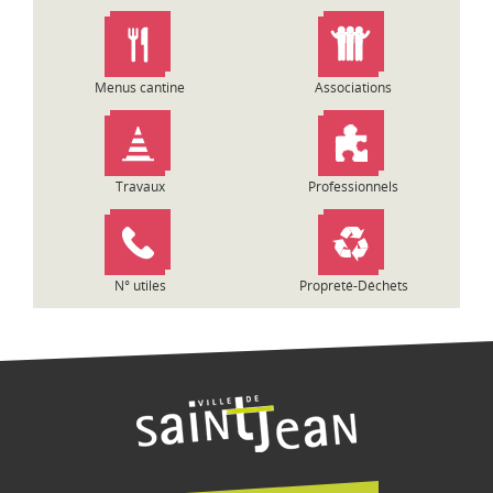
n
d
e
l
Menus cantine
Associations
’
a
r
t
Travaux
Professionnels
i
c
l
e
N° utiles
Propreté-Déchets