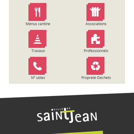
n
d
e
l
Menus cantine
Associations
’
a
r
t
Travaux
Professionnels
i
c
l
e
N° utiles
Propreté-Déchets