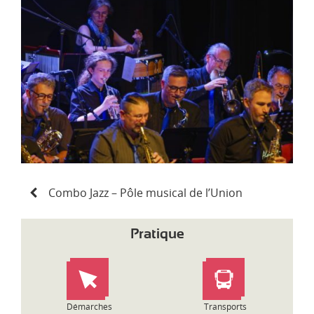
d
i
-
P
y
r
é
n
é
e
s
N
Combo Jazz – Pôle musical de l’Union
a
v
i
Pratique
g
a
t
i
o
Démarches
Transports