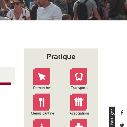
S
O
U
S
-
M
E
N
U
Pratique
Démarches
Transports
Partagez
Menus cantine
Associations