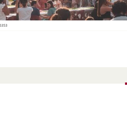
S
O
U
S
-
6353
M
E
N
U