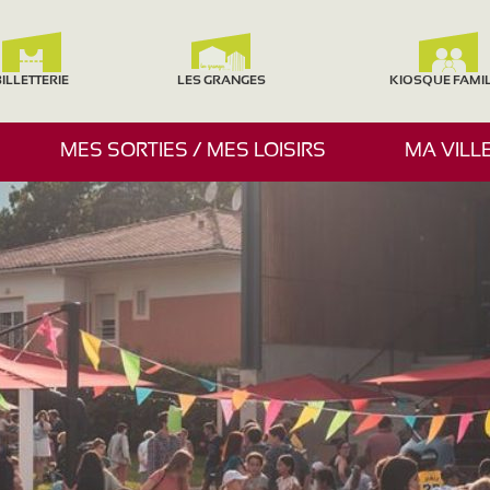
ILLETTERIE
LES GRANGES
KIOSQUE FAMI
A
MES SORTIES / MES LOISIRS
MA VILL
F
F
I
C
H
E
R
/
M
A
S
Q
U
E
R
L
E