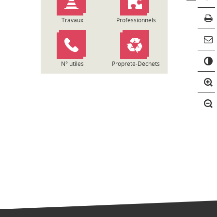
Travaux
Professionnels
C
o
N° utiles
Propreté-Déchets
n
t
r
a
s
t
e