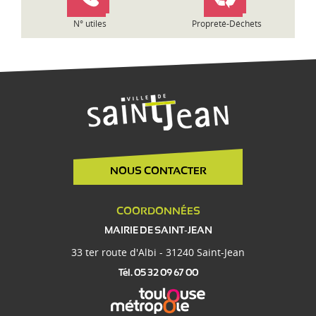
e
N° utiles
Propreté-Déchets
NOUS CONTACTER
COORDONNÉES
MAIRIE DE SAINT-JEAN
33 ter route d'Albi - 31240 Saint-Jean
Tél. 05 32 09 67 00