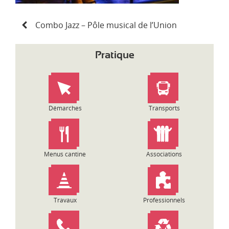
N
Combo Jazz – Pôle musical de l’Union
a
v
i
Pratique
g
a
t
i
o
Démarches
Transports
n
d
e
l
Menus cantine
Associations
’
a
r
t
Travaux
Professionnels
i
c
l