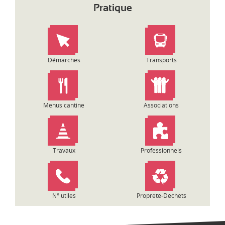
i
Pratique
g
a
t
i
o
Démarches
Transports
n
d
e
l
Menus cantine
Associations
’
a
r
t
Travaux
Professionnels
i
c
l
e
N° utiles
Propreté-Déchets