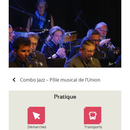
d
i
-
P
y
r
é
n
é
e
s
N
Combo Jazz – Pôle musical de l’Union
a
v
i
Pratique
g
a
t
i
o
Démarches
Transports