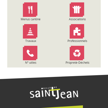
n
d
e
l
Menus cantine
Associations
’
a
r
t
Travaux
Professionnels
i
c
l
e
N° utiles
Propreté-Déchets