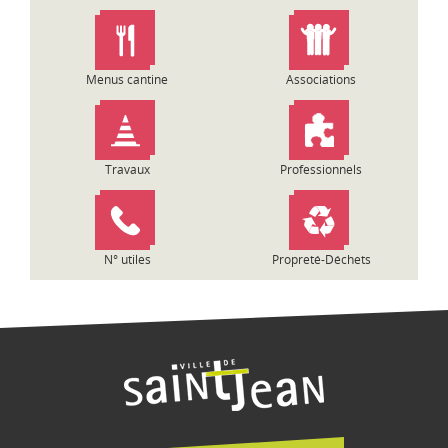
n
d
e
l
Menus cantine
Associations
’
a
r
t
Travaux
Professionnels
i
c
l
e
N° utiles
Propreté-Déchets