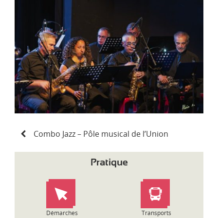
d
i
-
P
y
r
é
n
é
e
s
N
Combo Jazz – Pôle musical de l’Union
a
v
i
Pratique
g
a
t
i
o
Démarches
Transports