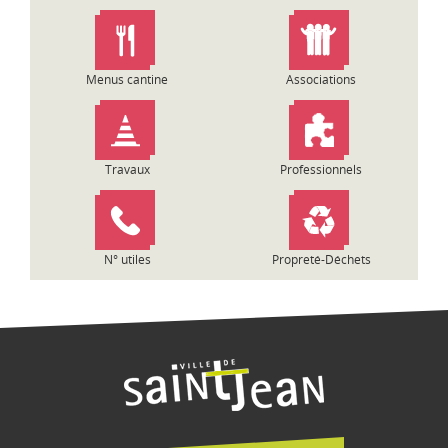
n
d
e
l
Menus cantine
Associations
’
a
r
t
Travaux
Professionnels
i
c
l
e
N° utiles
Propreté-Déchets