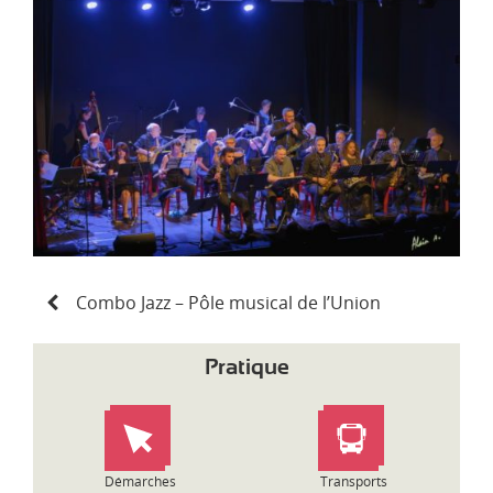
d
i
-
P
y
r
é
n
é
e
s
N
Combo Jazz – Pôle musical de l’Union
a
v
i
Pratique
g
a
t
i
o
Démarches
Transports