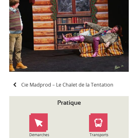
d
i
-
P
y
r
é
n
é
e
s
N
Cie Madprod – Le Chalet de la Tentation
a
v
i
Pratique
g
a
t
i
o
Démarches
Transports