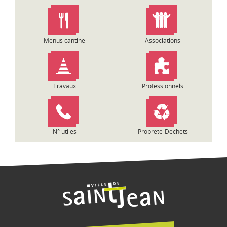
n
d
e
l
Menus cantine
Associations
’
a
r
t
Travaux
Professionnels
i
c
l
e
N° utiles
Propreté-Déchets