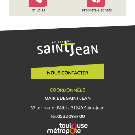
e
N° utiles
Propreté-Déchets
NOUS CONTACTER
COORDONNÉES
MAIRIE DE SAINT-JEAN
33 ter route d'Albi - 31240 Saint-Jean
Tél. 05 32 09 67 00