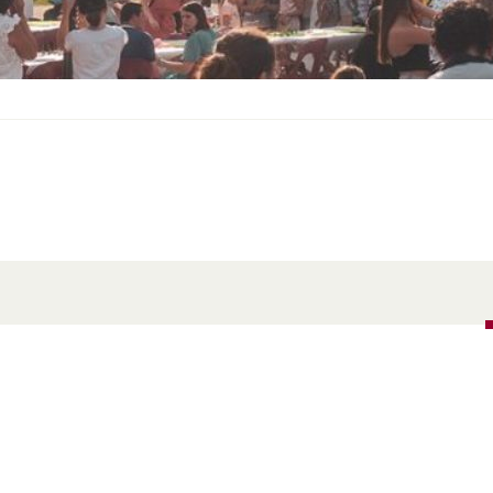
S
O
U
S
-
M
E
N
U