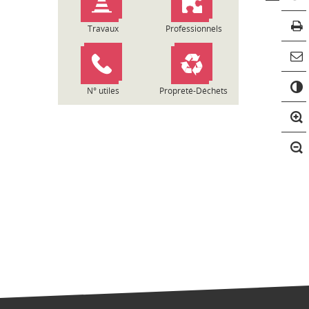
Travaux
Professionnels
C
o
N° utiles
Propreté-Déchets
n
t
r
a
s
t
e