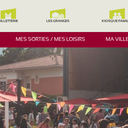
ILLETTERIE
LES GRANGES
KIOSQUE FAMI
A
MES SORTIES / MES LOISIRS
MA VILL
F
F
I
C
H
E
R
/
M
A
S
Q
U
E
R
L
E