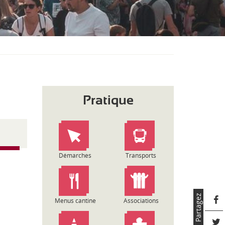
S
O
U
S
-
M
E
N
U
Pratique
Démarches
Transports
Partagez
Menus cantine
Associations