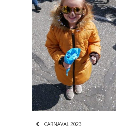
N
CARNAVAL 2023
a
v