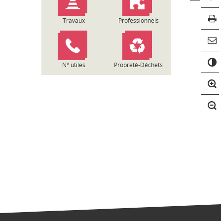
Travaux
Professionnels
C
o
N° utiles
Propreté-Déchets
n
t
r
a
s
t
e