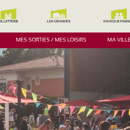
ILLETTERIE
LES GRANGES
KIOSQUE FAMI
A
MES SORTIES / MES LOISIRS
MA VILL
F
F
I
C
H
E
R
/
M
A
S
Q
U
E
R
L
E