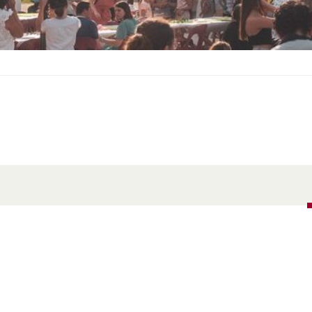
S
O
U
S
-
M
E
N
U