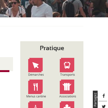
S
O
U
S
-
M
E
N
U
Pratique
Démarches
Transports
Partagez
Menus cantine
Associations