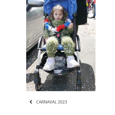
N
CARNAVAL 2023
a
v