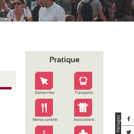
S
O
U
S
-
M
E
N
U
Pratique
Démarches
Transports
Partagez
Menus cantine
Associations