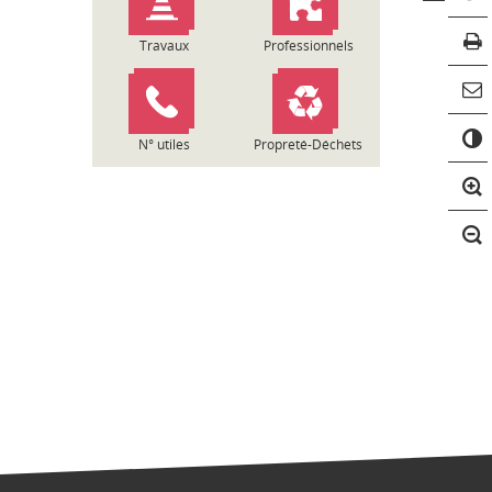
Travaux
Professionnels
C
o
N° utiles
Propreté-Déchets
n
t
r
a
s
t
e