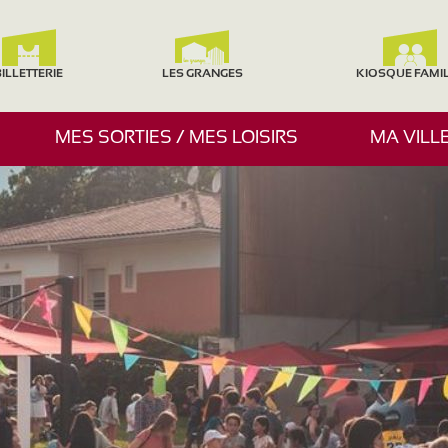
ILLETTERIE
LES GRANGES
KIOSQUE FAMI
A
MES SORTIES / MES LOISIRS
MA VILL
F
F
I
C
H
E
R
/
M
A
S
Q
U
E
R
L
E