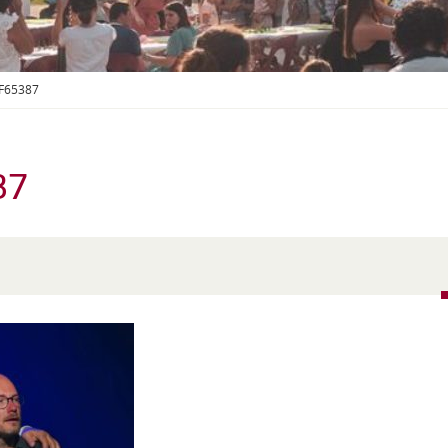
S
O
U
S
-
F65387
M
E
N
U
87