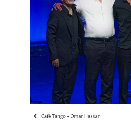
N
Café Tango – Omar Hassan
a
v