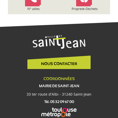
e
N° utiles
Propreté-Déchets
NOUS CONTACTER
COORDONNÉES
MAIRIE DE SAINT-JEAN
33 ter route d'Albi - 31240 Saint-Jean
Tél. 05 32 09 67 00