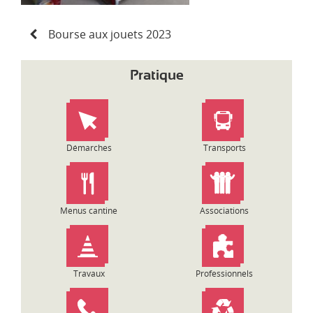
N
Bourse aux jouets 2023
a
v
i
Pratique
g
a
t
i
o
Démarches
Transports
n
d
e
l
Menus cantine
Associations
’
a
r
t
Travaux
Professionnels
i
c
l