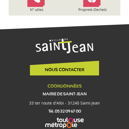
e
N° utiles
Propreté-Déchets
NOUS CONTACTER
COORDONNÉES
MAIRIE DE SAINT-JEAN
33 ter route d'Albi - 31240 Saint-Jean
Tél. 05 32 09 67 00