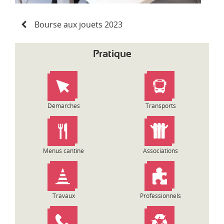
N
Bourse aux jouets 2023
a
v
i
Pratique
g
a
t
i
o
Démarches
Transports
n
d
e
l
Menus cantine
Associations
’
a
r
t
Travaux
Professionnels
i
c
l