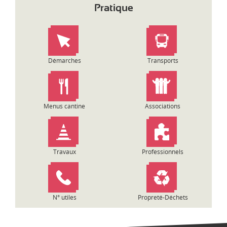
i
Pratique
g
a
t
i
o
Démarches
Transports
n
d
e
l
Menus cantine
Associations
’
a
r
t
Travaux
Professionnels
i
c
l
e
N° utiles
Propreté-Déchets