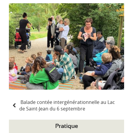
d
i
-
P
y
r
é
n
é
e
s
N
Balade contée intergénérationnelle au Lac
a
de Saint-Jean du 6 septembre
v
i
g
Pratique
a