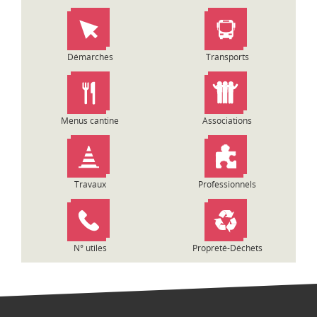
t
i
o
n
Démarches
Transports
d
e
l
’
Menus cantine
Associations
a
r
t
i
Travaux
Professionnels
c
l
e
N° utiles
Propreté-Déchets