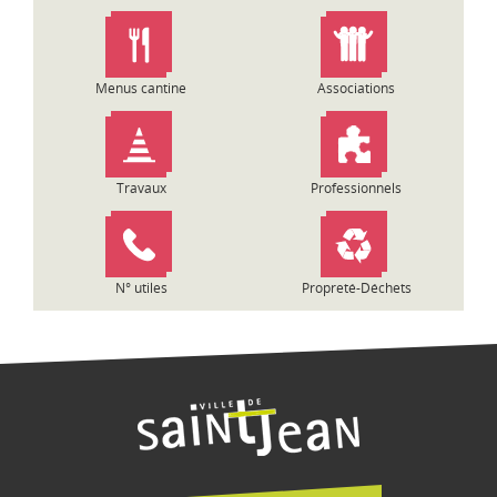
n
d
e
l
Menus cantine
Associations
’
a
r
t
Travaux
Professionnels
i
c
l
e
N° utiles
Propreté-Déchets