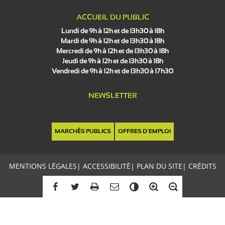
ACCUEIL DU PUBLIC
Lundi de 9h à 12h et de 13h30 à 18h
Mardi de 9h à 12h et de 13h30 à 18h
Mercredi de 9h à 12h et de 13h30 à 18h
Jeudi de 9h à 12h et de 13h30 à 18h
Vendredi de 9h à 12h et de 13h30 à 17h30
NEWSLETTER
MARCHÉS PUBLICS
OFFRES D'EMPLOI
MENTIONS LÉGALES
|
ACCESSIBILITÉ
|
PLAN DU SITE
|
CRÉDITS
C
o
n
t
r