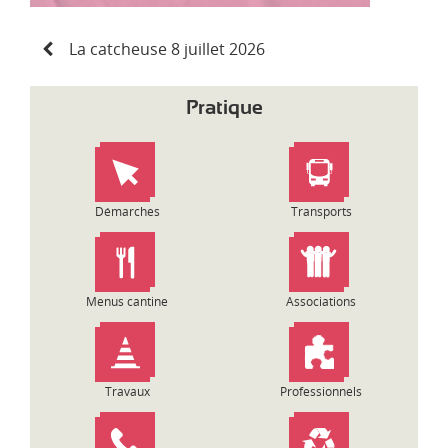
N
La catcheuse 8 juillet 2026
a
v
i
Pratique
g
a
t
i
o
Démarches
Transports
n
d
e
l
Menus cantine
Associations
’
a
r
t
Travaux
Professionnels
i
c
l