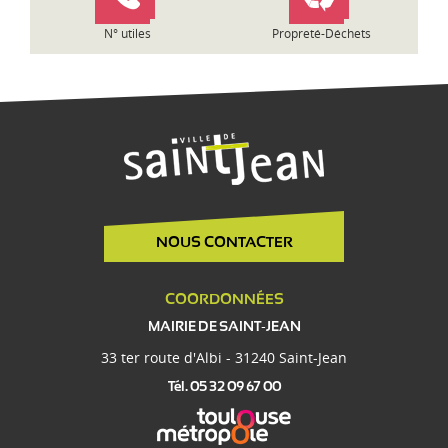
e
N° utiles
Propreté-Déchets
NOUS CONTACTER
COORDONNÉES
MAIRIE DE SAINT-JEAN
33 ter route d'Albi - 31240 Saint-Jean
Tél. 05 32 09 67 00