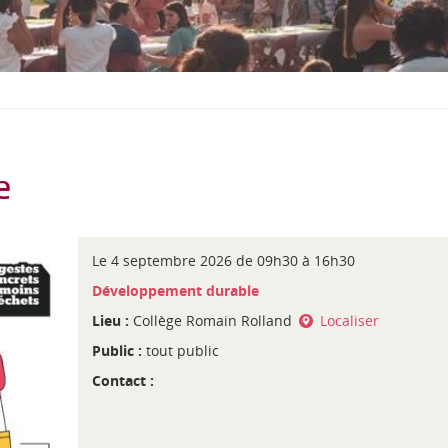
S
O
U
S
-
M
E
N
U
e
Le
4 septembre 2026
de 09h30 à
16h30
C
Développement durable
a
Lieu :
Collège Romain Rolland
Localiser
t
é
Public :
tout public
g
Contact :
o
r
i