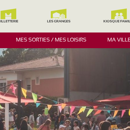
ILLETTERIE
LES GRANGES
KIOSQUE FAMI
A
MES SORTIES / MES LOISIRS
MA VILL
F
F
I
C
H
E
R
/
M
A
S
Q
U
E
R
L
E