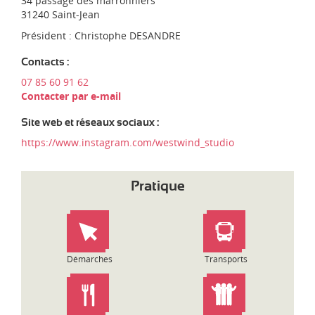
34 passage des marronniers
d
'
31240 Saint-Jean
i
e
-
Président :
Christophe DESANDRE
n
P
t
y
Contacts :
r
r
e
07 85 60 91 62
é
p
Contacter par e-mail
n
r
é
i
Site web et réseaux sociaux :
e
s
s
https://www.instagram.com/westwind_studio
e
:
Pratique
Démarches
Transports