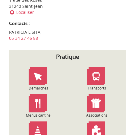
1 Rue des Roses
d
'
31240 Saint-Jean
i
e
Localiser
-
n
P
t
y
Contacts :
r
r
PATRICIA LISITA
e
é
05 34 27 46 88
p
n
r
é
i
e
Pratique
s
s
e
:
Démarches
Transports
Menus cantine
Associations