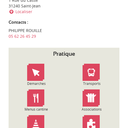
1 Rue du Cassé
d
'
31240 Saint-Jean
i
e
Localiser
-
n
P
t
y
Contacts :
r
r
PHILIPPE ROUILLE
e
é
05 62 26 45 29
p
n
r
é
i
e
Pratique
s
s
e
:
Démarches
Transports
Menus cantine
Associations